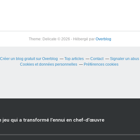
Theme: Delicate © 2026 - Hébergé par
Overblog
Créer un blog gratuit sur Overblog
Top articles
Contact
Signaler un abus
Cookies et données personnelles
Préférences cookies
e jeu qui a transformé l’ennui en chef-d’œuvre