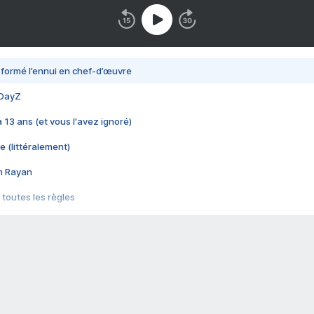
nsformé l’ennui en chef-d’œuvre
 DayZ
 a 13 ans (et vous l'avez ignoré)
e (littéralement)
im Rayan
 toutes les règles
s les jeux vidéo
us choquant de Rockstar ? - Le scandale BULLY
e plus moche de Steam
du RÊVE tourne au CAUCHEMAR