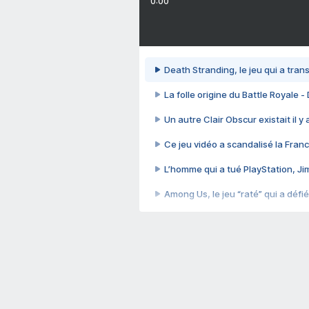
0:00
Death Stranding, le jeu qui a tra
La folle origine du Battle Royale -
Un autre Clair Obscur existait il y
Ce jeu vidéo a scandalisé la Franc
L’homme qui a tué PlayStation, J
Among Us, le jeu “raté” qui a défié
Le problème avec les ENFANTS dan
Et si GTA n'était pas le jeu le pl
J'ai perdu 70 heures sur le jeu l
Cyberpunk 2077, quand vendre 