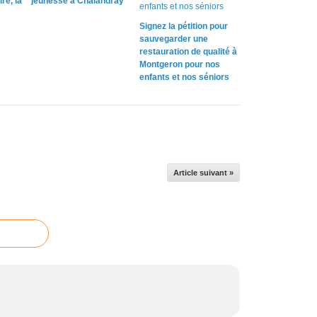
re, la
jeunesse à Chalandray
Signez la pétition pour
sauvegarder une
restauration de qualité à
Montgeron pour nos
enfants et nos séniors
Article suivant »