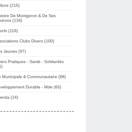
lture
(215)
stoire De Montgeron & De Ses
virons
(134)
orts
(118)
sociations Clubs Divers
(100)
s Jeunes
(97)
vers Pratiques - Santé - Solidarités
6)
e Municipale & Communautaire
(88)
veloppement Durable - Mde
(65)
enda
(24)