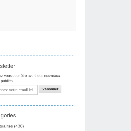
letter
z-vous pour être averti des nouveaux
s publiés.
gories
tualités
(430)