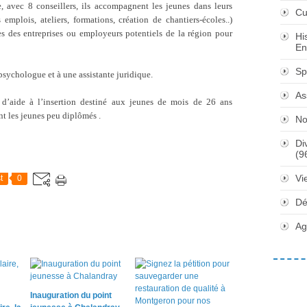
, avec 8 conseillers, ils accompagnent les jeunes dans leurs
Cu
emplois, ateliers, formations, création de chantiers-écoles..)
s des entreprises ou employeurs potentiels de la région pour
Hi
En
Sp
psychologue et à une assistante juridique.
As
d’aide à l’insertion destiné aux jeunes de mois de 26 ans
t les jeunes peu diplômés .
No
Di
(9
Vi
t
0
Dé
Ag
Inauguration du point