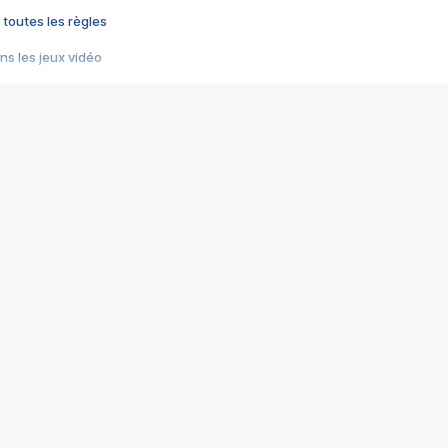
 toutes les règles
s les jeux vidéo
us choquant de Rockstar ? - Le scandale BULLY
e plus moche de Steam
du RÊVE tourne au CAUCHEMAR
pendant 8 heures
it… à tort
umiliés par un jeu vidéo
ire - Final Fantasy 8
ti un empire - Age of Empires
story DOFUS
tard, il crée l'un des pires jeux de tous les temps, MindsEye.