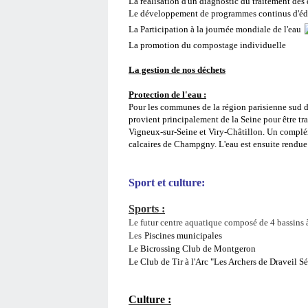
La réalisation d'un diagnostic du traitement des
Le développement de programmes continus d'éd
La Participation à la journée mondiale de l'eau
La promotion du compostage individuelle
La gestion de nos déchets
Protection de l'eau :
Pour les communes de la région parisienne sud d
provient principalement de la Seine pour être tr
Vigneux-sur-Seine et Viry-Châtillon. Un complém
calcaires de Champgny. L'eau est ensuite rendue 
Sport et culture:
Sports :
Le futur centre aquatique composé de 4 bassins à
Les
Piscines municipales
Le Bicrossing Club de Montgeron
Le Club de Tir à l'Arc "Les Archers de Draveil S
Culture :