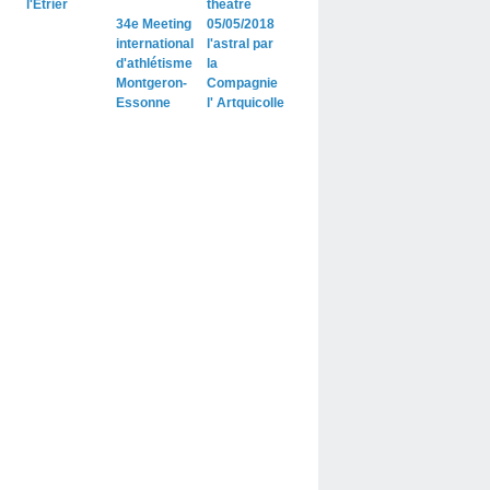
l'Etrier
théâtre
34e Meeting
05/05/2018
international
l'astral par
d'athlétisme
la
Montgeron-
Compagnie
Essonne
l' Artquicolle