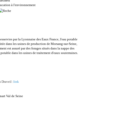
 déchets
ucation à l'environnement
esservies par la Lyonnaise des Eaux France, l'eau potable
aitée dans les usines de production de Morsang-sur-Seine,
ent est assuré par des forages situés dans la nappe des
potable dans les usines de traitement d'eaux souterraines.
 Draveil :
link
énart Val de Seine