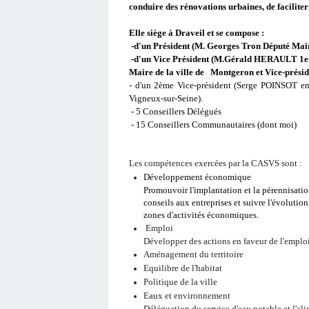
conduire des rénovations urbaines, de faciliter
Elle siège à Draveil et se compose :
-d'un Président (M. Georges Tron Député Maire
-d'un Vice Président (M.Gérald HERAULT 1er 
Maire de la ville de Montgeron et Vice-présid
- d'un 2ème Vice-président (Serge POINSOT e
Vigneux-sur-Seine).
- 5 Conseillers Délégués
- 15 Conseillers Communautaires (dont moi)
Les compétences exercées par la CASVS sont :
Développement économique
Promouvoir l'implantation et la pérennisatio
conseils aux entreprises et suivre l'évolutio
zones d'activités économiques.
Emploi
Développer des actions en faveur de l'emploi 
Aménagement du territoire
Equilibre de l'habitat
Politique de la ville
Eaux et environnement
Déléguation du service d'eau potable et l'a