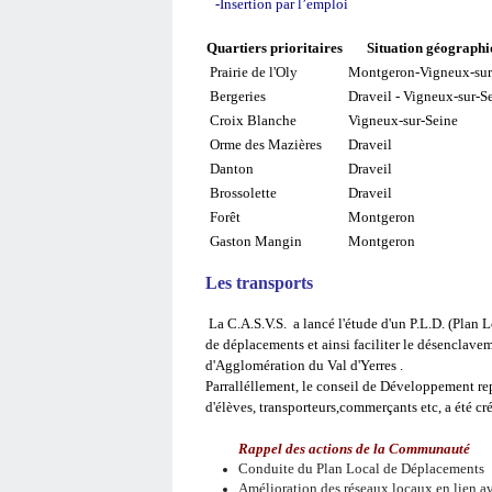
-Insertion par l’emploi
Quartiers prioritaires
Situation géograph
Prairie de l'Oly
Montgeron-Vigneux-sur
Bergeries
Draveil - Vigneux-sur-S
Croix Blanche
Vigneux-sur-Seine
Orme des Mazières
Draveil
Danton
Draveil
Brossolette
Draveil
Forêt
Montgeron
Gaston Mangin
Montgeron
Les transports
La C.A.S.V.S. a lancé l'étude d'un P.L.D. (Plan 
de déplacements et ainsi faciliter le désenclavem
d'Agglomération du Val d'Yerres .
Parralléllement, le conseil de Développement rep
d'élèves, transporteurs,commerçants etc, a été cré
Rappel des actions de la Communauté
Conduite du Plan Local de Déplacements
Amélioration des réseaux locaux en lien av