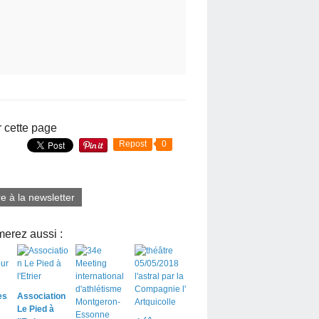
 cette page
Repost
0
re à la newsletter
erez aussi :
es
Association
Le Pied à