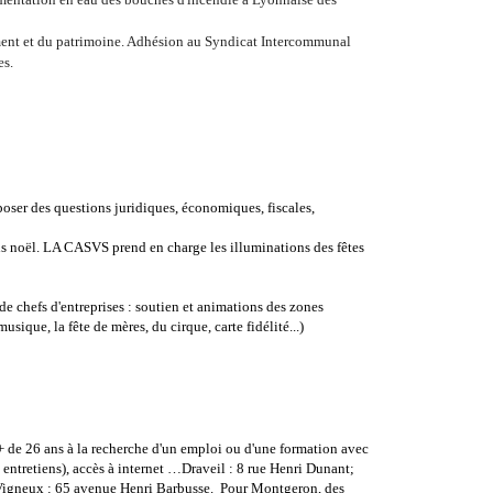
ement et du patrimoine. Adhésion au Syndicat Intercommunal
es.
poser des questions juridiques, économiques, fiscales,
ns noël. LA CASVS prend en charge les illuminations des fêtes
e chefs d'entreprises : soutien et animations des zones
sique, la fête de mères, du cirque, carte fidélité...)
+ de 26 ans à la recherche d'un emploi ou d'une formation avec
, entretiens), accès à internet …Draveil : 8 rue Henri Dunant;
Vigneux : 65 avenue Henri Barbusse.
Pour Montgeron, des