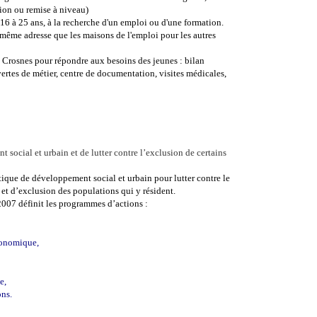
tion ou remise à niveau)
 16 à 25 ans, à la recherche d'un emploi ou d'une formation.
ême adresse que les maisons de l'emploi pour les autres
 Crosnes pour répondre aux besoins des jeunes : bilan
vertes de métier, centre de documentation, visites médicales,
nt social et urbain et de lutter contre l’exclusion de certains
itique de développement social et urbain pour lutter contre le
 et d’exclusion des populations qui y résident.
2007 définit les programmes d’actions :
conomique,
e,
ons.