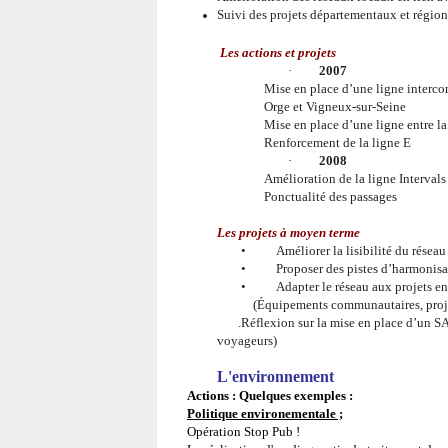
Suivi des projets départementaux et régio
Les actions et projets
·
2007
Mise en place d’une ligne interco
Orge et Vigneux-sur-Seine
Mise en place d’une ligne entre la
Renforcement de la ligne E
·
2008
Amélioration de la ligne Interval
Ponctualité des passages
Les projets à moyen terme
•
Améliorer la lisibilité du résea
•
Proposer des pistes d’harmonisa
•
Adapter le réseau aux projets en
(Équipements communautaires, proj
.Réflexion sur la mise en place d’un SAE
voyageurs)
L'environnement
Actions : Quelques exemples :
Politique environementale ;
Opération Stop Pub !