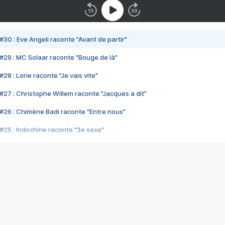
#30 : Eve Angeli raconte "Avant de partir"
#29 : MC Solaar raconte "Bouge de là"
28 : Lorie raconte "Je vais vite"
#27 : Christophe Willem raconte "Jacques a dit"
#26 : Chimène Badi raconte "Entre nous"
#25 : Indochine raconte "3e sexe"
#24 : Zaho raconte "C'est chelou"
#23 : Patrick Bruel raconte "Au café des délices"
#22 : Kyo raconte "Le chemin"
#21 : Nolwenn Leroy raconte "Cassé"
#20 : Patrick Hernandez raconte "Born to be alive"