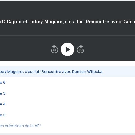
 DiCaprio et Tobey Maguire, c'est lui ! Rencontre avec Dam
bey Maguire, c'est lui ! Rencontre avec Damien Witecka
e 6
e 5
e 4
e 3
s créatrices de la VF !