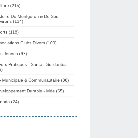
lture
(215)
stoire De Montgeron & De Ses
virons
(134)
orts
(118)
sociations Clubs Divers
(100)
s Jeunes
(97)
vers Pratiques - Santé - Solidarités
6)
e Municipale & Communautaire
(88)
veloppement Durable - Mde
(65)
enda
(24)