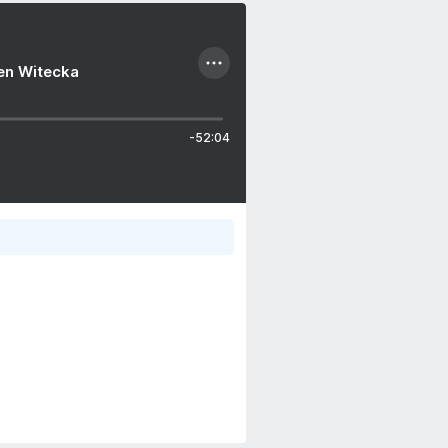
ien Witecka
-52:04