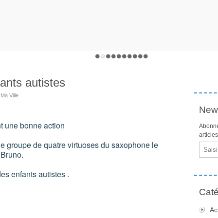
ants autistes
Ma Ville
News
t une bonne action
Abonne
article
t le groupe de quatre virtuoses du saxophone le
Email
 Bruno.
es enfants autistes .
Caté
Ac