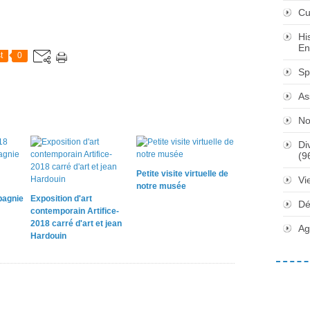
Cu
Hi
En
t
0
Sp
As
No
Di
(9
Petite visite virtuelle de
Vi
notre musée
pagnie
Exposition d'art
Dé
contemporain Artifice-
2018 carré d'art et jean
Ag
Hardouin