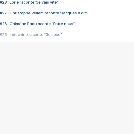
28 : Lorie raconte "Je vais vite"
#27 : Christophe Willem raconte "Jacques a dit"
#26 : Chimène Badi raconte "Entre nous"
#25 : Indochine raconte "3e sexe"
#24 : Zaho raconte "C'est chelou"
#23 : Patrick Bruel raconte "Au café des délices"
#22 : Kyo raconte "Le chemin"
#21 : Nolwenn Leroy raconte "Cassé"
#20 : Patrick Hernandez raconte "Born to be alive"
#19 : Lorie raconte "Près de moi"
#18 : Michael Jones raconte "A nos actes manqués" (avec Jean-Jacque
#17 : Khaled raconte "Aïcha"
#16 : Corneille raconte "Parce qu'on vient de loin"