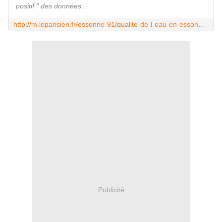
positif " des données...
http://m.leparisien.fr/essonne-91/qualite-de-l-eau-en-essonne-des-craintes-dans-le-sud-evry-peut-boire-tranquille-30-01-2017-6640182.php
Publicité