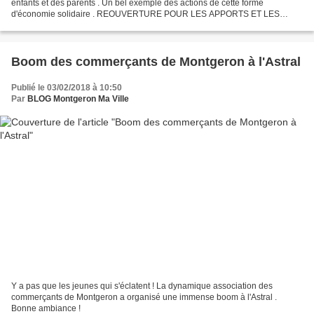
enfants et des parents . Un bel exemple des actions de cette forme
d'économie solidaire . REOUVERTURE POUR LES APPORTS ET LES
BOUTIQUES LE 17 JANVIER 2018 À 14H00 ! MERCI POUR VOTRE...
Boom des commerçants de Montgeron à l'Astral
Publié le 03/02/2018 à 10:50
Par
BLOG Montgeron Ma Ville
Y a pas que les jeunes qui s'éclatent ! La dynamique association des
commerçants de Montgeron a organisé une immense boom à l'Astral .
Bonne ambiance !