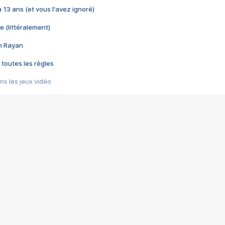
 a 13 ans (et vous l'avez ignoré)
e (littéralement)
im Rayan
 toutes les règles
s les jeux vidéo
us choquant de Rockstar ? - Le scandale BULLY
e plus moche de Steam
du RÊVE tourne au CAUCHEMAR
pendant 8 heures
it… à tort
umiliés par un jeu vidéo
ire - Final Fantasy 8